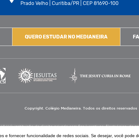
Prado Velho | Curitiba/PR | CEP 81690-100
QUERO ESTUDAR NO MEDIANEIRA
FA
Copyright. Colégio Medianeira. Todos os direitos reservados
V), instituição de direito privado sem fins lucrativos, filantrópica, de natu
eas de educação e assistência social.
s e fornecer funcionalidade de redes sociais. Se desejar, você pode d