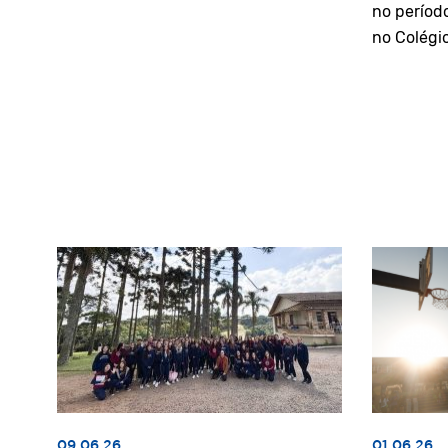
no períod
no Colégi
09.06.26
01.06.26