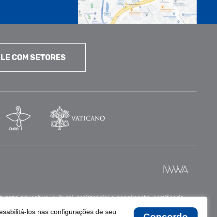
LE COM SETORES
reza educativa, cultural, assistencial e beneficente, certificada
esabilitá-los nas configurações de seu
Concordo