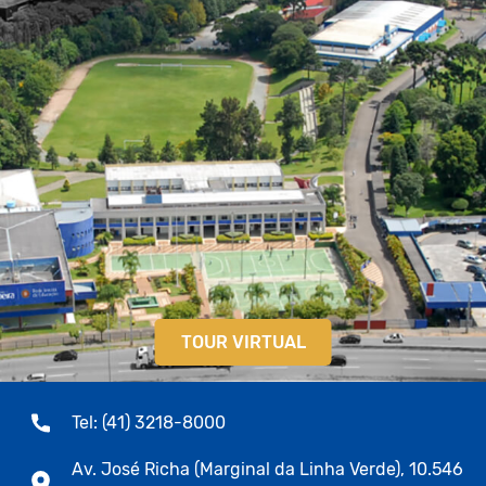
TOUR VIRTUAL
Tel: (41) 3218-8000
Av. José Richa (Marginal da Linha Verde), 10.546