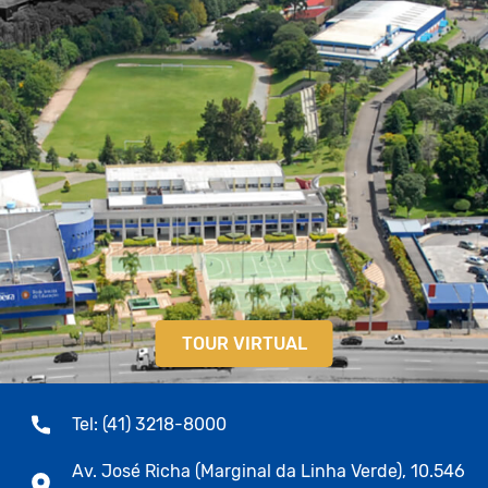
TOUR VIRTUAL
Tel: (41) 3218-8000
Av. José Richa (Marginal da Linha Verde), 10.546