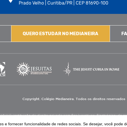
Prado Velho | Curitiba/PR | CEP 81690-100
QUERO ESTUDAR NO MEDIANEIRA
FA
Copyright. Colégio Medianeira. Todos os direitos reservados
V), instituição de direito privado sem fins lucrativos, filantrópica, de natu
eas de educação e assistência social.
s e fornecer funcionalidade de redes sociais. Se desejar, você pode d