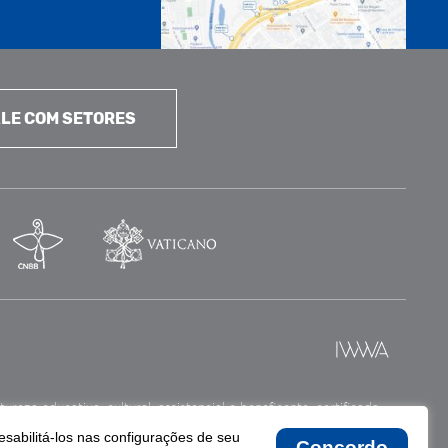
LE COM SETORES
reza educativa, cultural, assistencial e beneficente, certificada
esabilitá-los nas configurações de seu
Concordo