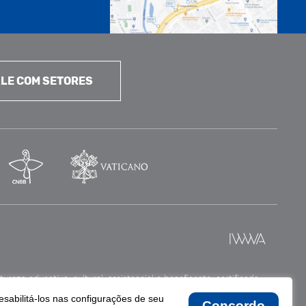
LE COM SETORES
reza educativa, cultural, assistencial e beneficente, certificada
esabilitá-los nas configurações de seu
Concordo