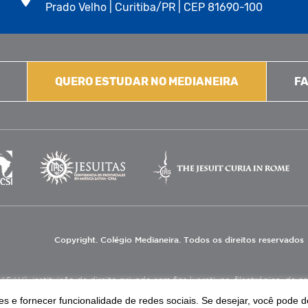
Prado Velho | Curitiba/PR | CEP 81690-100
QUERO ESTUDAR NO MEDIANEIRA
FA
Copyright. Colégio Medianeira. Todos os direitos reservados
V), instituição de direito privado sem fins lucrativos, filantrópica, de natu
eas de educação e assistência social.
s e fornecer funcionalidade de redes sociais. Se desejar, você pode d