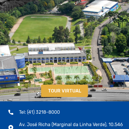
TOUR VIRTUAL
Tel: (41) 3218-8000
Av. José Richa (Marginal da Linha Verde), 10.546