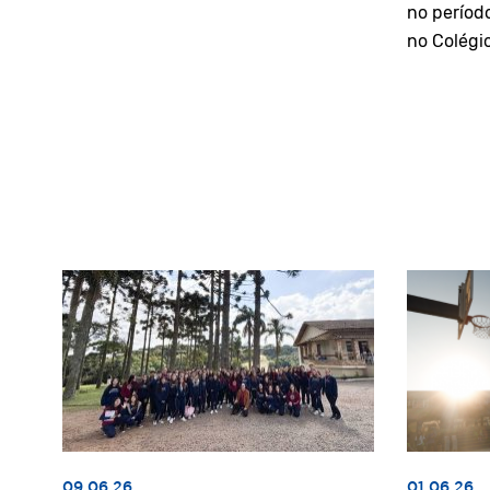
no períod
no Colégi
09.06.26
01.06.26