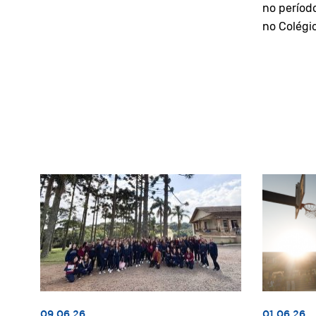
no períod
no Colégi
09.06.26
01.06.26