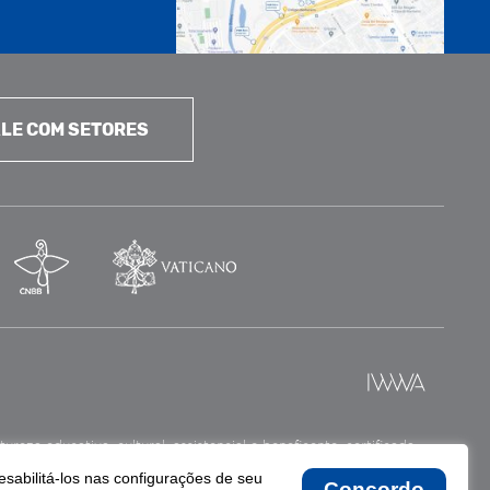
LE COM SETORES
reza educativa, cultural, assistencial e beneficente, certificada
esabilitá-los nas configurações de seu
Concordo