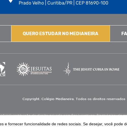
Prado Velho | Curitiba/PR | CEP 81690-100
QUERO ESTUDAR NO MEDIANEIRA
FA
Copyright. Colégio Medianeira. Todos os direitos reservados
V), instituição de direito privado sem fins lucrativos, filantrópica, de natu
eas de educação e assistência social.
s e fornecer funcionalidade de redes sociais. Se desejar, você pode d