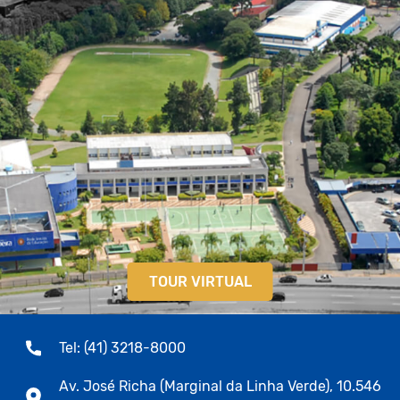
TOUR VIRTUAL
Tel: (41) 3218-8000
Av. José Richa (Marginal da Linha Verde), 10.546