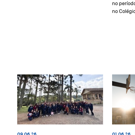
no períod
no Colégi
09.06.26
01.06.26