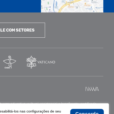
LE COM SETORES
reza educativa, cultural, assistencial e beneficente, certificada
esabilitá-los nas configurações de seu
Concordo