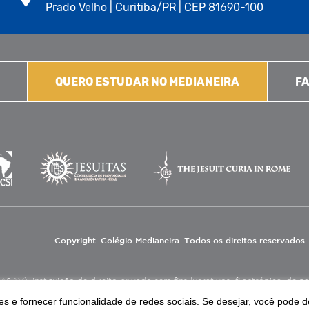
Prado Velho | Curitiba/PR | CEP 81690-100
QUERO ESTUDAR NO MEDIANEIRA
FA
Copyright. Colégio Medianeira. Todos os direitos reservados
V), instituição de direito privado sem fins lucrativos, filantrópica, de natu
eas de educação e assistência social.
s e fornecer funcionalidade de redes sociais. Se desejar, você pode d