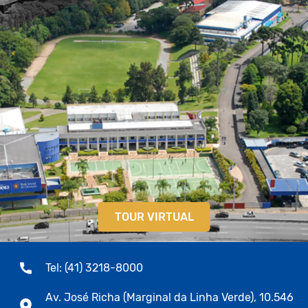
TOUR VIRTUAL
Tel: (41) 3218-8000
Av. José Richa (Marginal da Linha Verde), 10.546