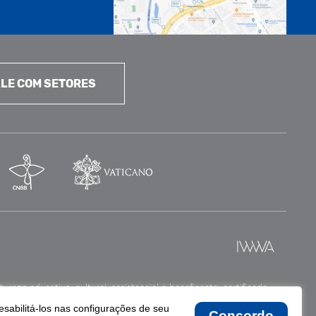
LE COM SETORES
reza educativa, cultural, assistencial e beneficente, certificada
esabilitá-los nas configurações de seu
Concordo