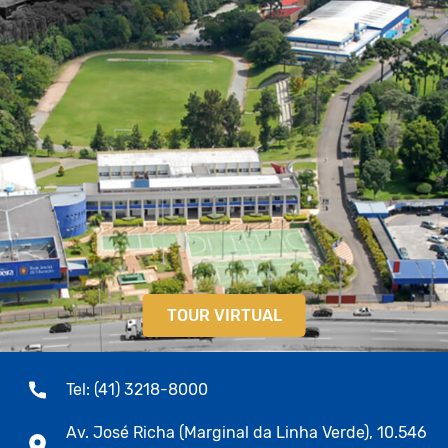
TOUR VIRTUAL
Tel: (41) 3218-8000
Av. José Richa (Marginal da Linha Verde), 10.546