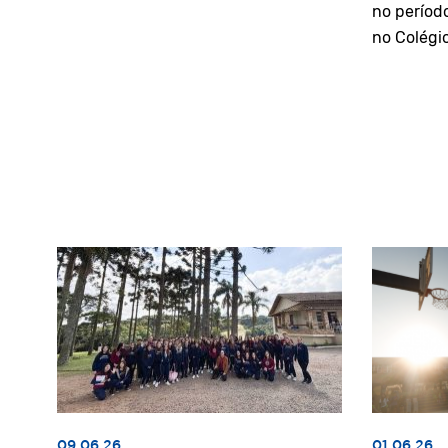
no períod
no Colégi
09.06.26
01.06.26