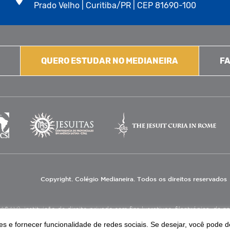
Prado Velho | Curitiba/PR | CEP 81690-100
QUERO ESTUDAR NO MEDIANEIRA
FA
Copyright. Colégio Medianeira. Todos os direitos reservados
V), instituição de direito privado sem fins lucrativos, filantrópica, de natu
eas de educação e assistência social.
s e fornecer funcionalidade de redes sociais. Se desejar, você pode d