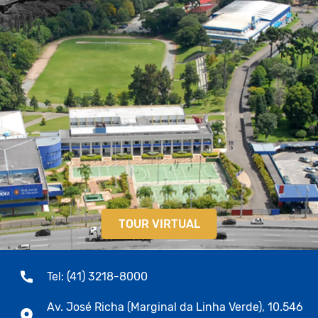
TOUR VIRTUAL
Tel: (41) 3218-8000
Av. José Richa (Marginal da Linha Verde), 10.546