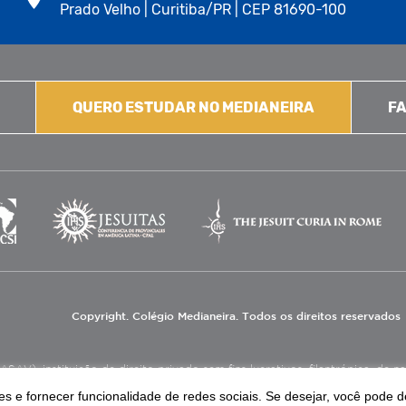
Prado Velho | Curitiba/PR | CEP 81690-100
QUERO ESTUDAR NO MEDIANEIRA
FA
Copyright. Colégio Medianeira. Todos os direitos reservados
V), instituição de direito privado sem fins lucrativos, filantrópica, de natu
eas de educação e assistência social.
s e fornecer funcionalidade de redes sociais. Se desejar, você pode d