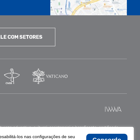
LE COM SETORES
reza educativa, cultural, assistencial e beneficente, certificada
esabilitá-los nas configurações de seu
Concordo