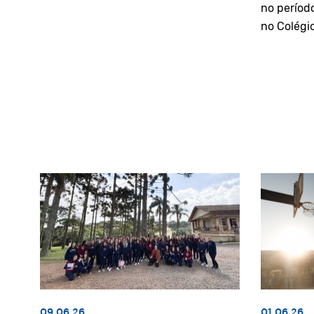
no períod
no Colégi
09.06.26
01.06.26