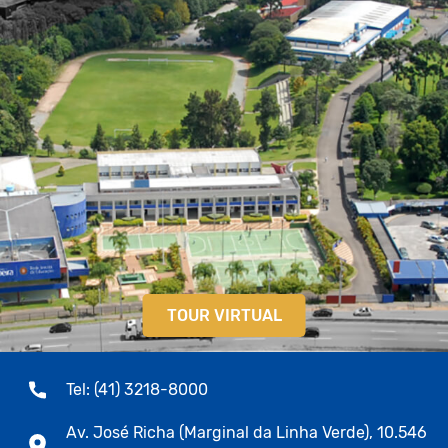
TOUR VIRTUAL
Tel: (41) 3218-8000
Av. José Richa (Marginal da Linha Verde), 10.546