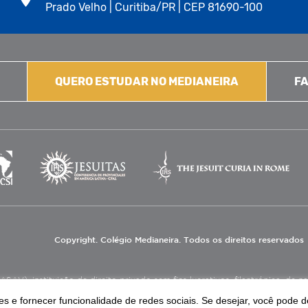
Prado Velho | Curitiba/PR | CEP 81690-100
QUERO ESTUDAR NO MEDIANEIRA
FA
Copyright. Colégio Medianeira. Todos os direitos reservados
V), instituição de direito privado sem fins lucrativos, filantrópica, de natu
eas de educação e assistência social.
s e fornecer funcionalidade de redes sociais. Se desejar, você pode d