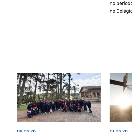
no períod
no Colégi
09.06.26
01.06.26