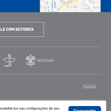
LE COM SETORES
reza educativa, cultural, assistencial e beneficente, certificada
esabilitá-los nas configurações de seu
Concordo