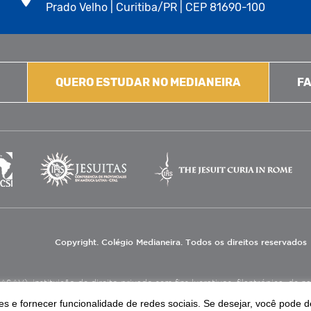
Prado Velho | Curitiba/PR | CEP 81690-100
QUERO ESTUDAR NO MEDIANEIRA
FA
Copyright. Colégio Medianeira. Todos os direitos reservados
V), instituição de direito privado sem fins lucrativos, filantrópica, de natu
eas de educação e assistência social.
s e fornecer funcionalidade de redes sociais. Se desejar, você pode d