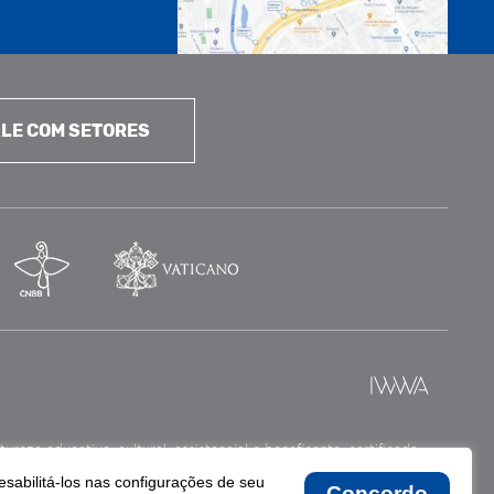
LE COM SETORES
reza educativa, cultural, assistencial e beneficente, certificada
esabilitá-los nas configurações de seu
Concordo