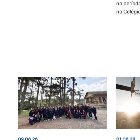
no períod
no Colégi
09.06.26
01.06.26