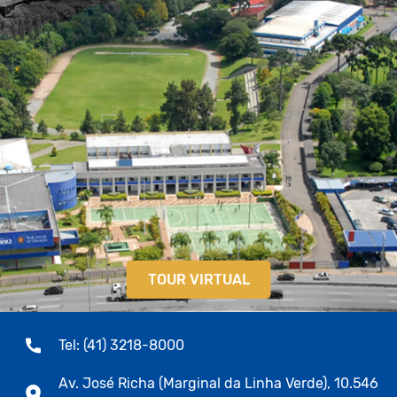
TOUR VIRTUAL
Tel: (41) 3218-8000
Av. José Richa (Marginal da Linha Verde), 10.546