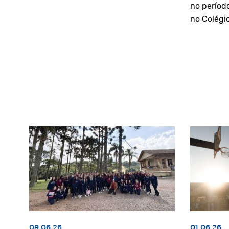
no períod
no Colégi
09.06.26
01.06.26