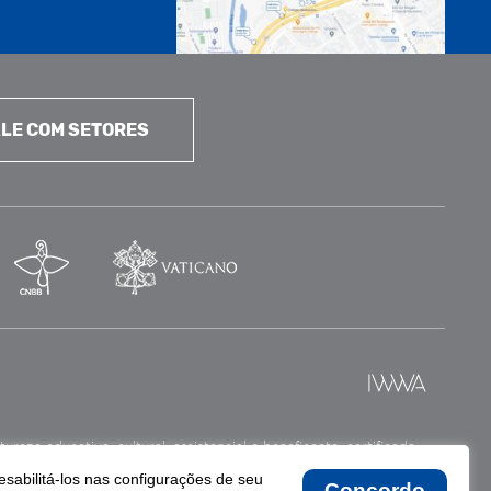
LE COM SETORES
reza educativa, cultural, assistencial e beneficente, certificada
esabilitá-los nas configurações de seu
Concordo