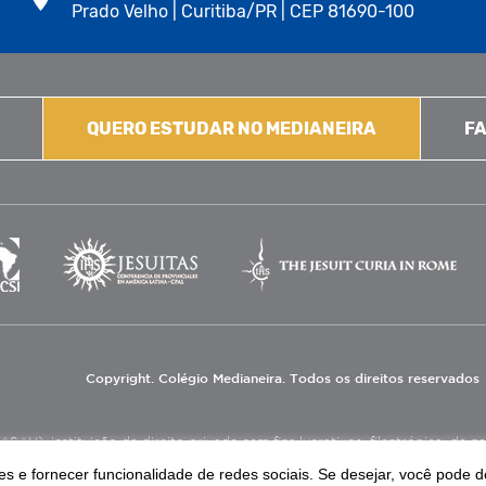
Prado Velho | Curitiba/PR | CEP 81690-100
QUERO ESTUDAR NO MEDIANEIRA
FA
Copyright. Colégio Medianeira. Todos os direitos reservados
V), instituição de direito privado sem fins lucrativos, filantrópica, de natu
eas de educação e assistência social.
s e fornecer funcionalidade de redes sociais. Se desejar, você pode d