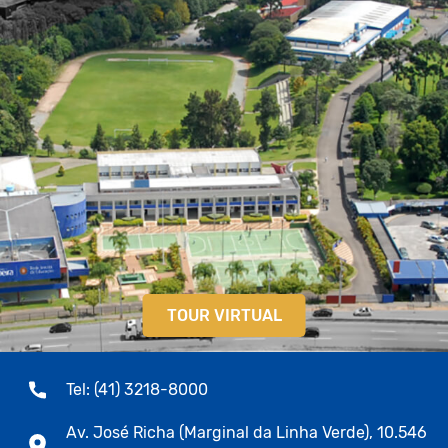
TOUR VIRTUAL
Tel: (41) 3218-8000
Av. José Richa (Marginal da Linha Verde), 10.546