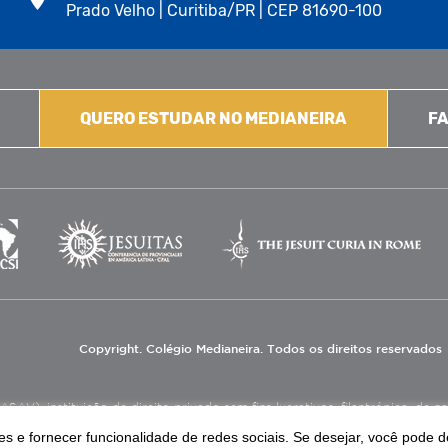
Prado Velho | Curitiba/PR | CEP 81690-100
QUERO ESTUDAR NO MEDIANEIRA
FA
Copyright. Colégio Medianeira. Todos os direitos reservados
V), instituição de direito privado sem fins lucrativos, filantrópica, de natu
eas de educação e assistência social.
s e fornecer funcionalidade de redes sociais. Se desejar, você pode d