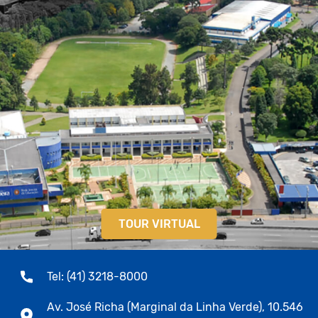
TOUR VIRTUAL
Tel: (41) 3218-8000
Av. José Richa (Marginal da Linha Verde), 10.546