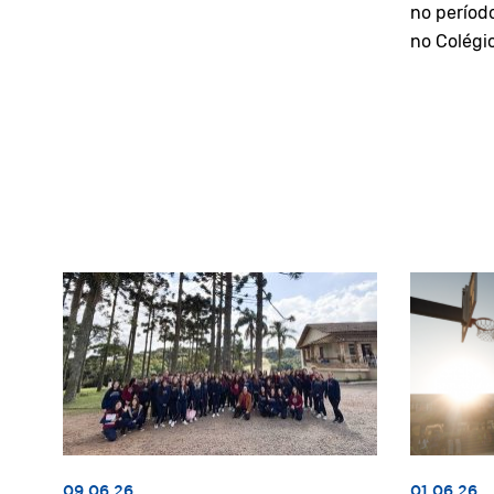
no períod
no Colégi
09.06.26
01.06.26