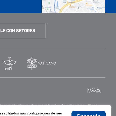
LE COM SETORES
reza educativa, cultural, assistencial e beneficente, certificada
esabilitá-los nas configurações de seu
Concordo