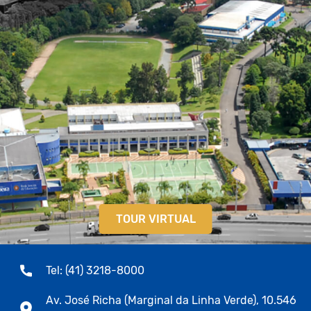
TOUR VIRTUAL
Tel: (41) 3218-8000
Av. José Richa (Marginal da Linha Verde), 10.546