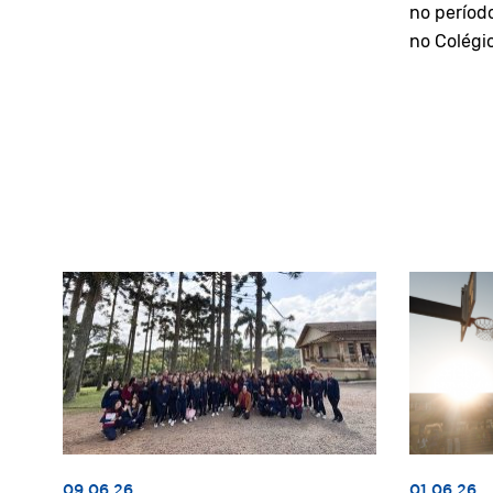
no períod
no Colégi
09.06.26
01.06.26