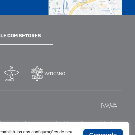
LE COM SETORES
reza educativa, cultural, assistencial e beneficente, certificada
esabilitá-los nas configurações de seu
Concordo