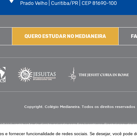
Prado Velho | Curitiba/PR | CEP 81690-100
QUERO ESTUDAR NO MEDIANEIRA
FA
Copyright. Colégio Medianeira. Todos os direitos reservados
V), instituição de direito privado sem fins lucrativos, filantrópica, de natu
eas de educação e assistência social.
s e fornecer funcionalidade de redes sociais. Se desejar, você pode d