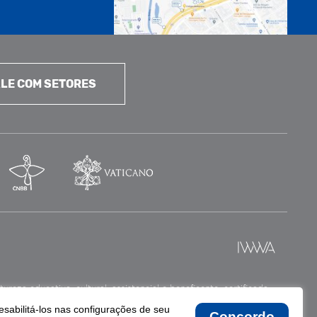
LE COM SETORES
reza educativa, cultural, assistencial e beneficente, certificada
esabilitá-los nas configurações de seu
Concordo