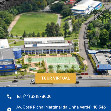
TOUR VIRTUAL
Tel: (41) 3218-8000
Av. José Richa (Marginal da Linha Verde), 10.546