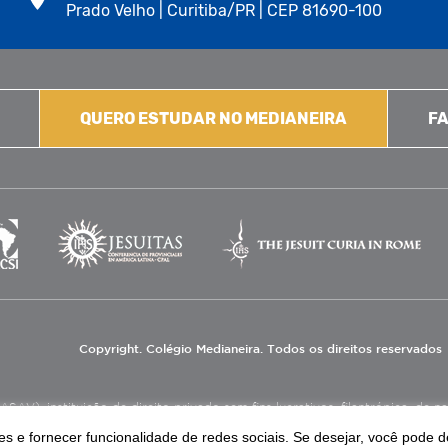
Prado Velho | Curitiba/PR | CEP 81690-100
QUERO ESTUDAR NO MEDIANEIRA
FA
Copyright. Colégio Medianeira. Todos os direitos reservados
V), instituição de direito privado sem fins lucrativos, filantrópica, de natu
eas de educação e assistência social.
s e fornecer funcionalidade de redes sociais. Se desejar, você pode d