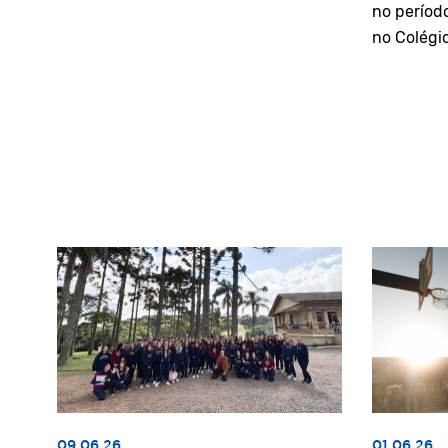
no períod
no Colégi
09.06.26
01.06.26