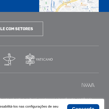
LE COM SETORES
reza educativa, cultural, assistencial e beneficente, certificada
esabilitá-los nas configurações de seu
Concordo