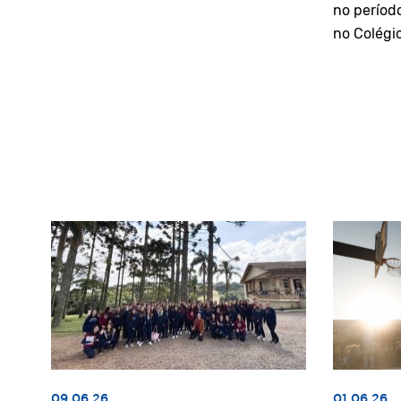
no períod
no Colégi
09.06.26
01.06.26