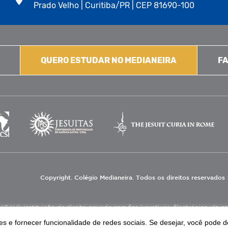
Prado Velho | Curitiba/PR | CEP 81690-100
QUERO ESTUDAR NO MEDIANEIRA
FA
Copyright. Colégio Medianeira. Todos os direitos reservados
V), instituição de direito privado sem fins lucrativos, filantrópica, de natu
eas de educação e assistência social.
s e fornecer funcionalidade de redes sociais. Se desejar, você pode d