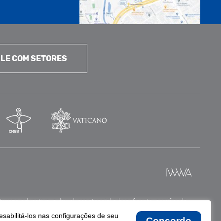
LE COM SETORES
reza educativa, cultural, assistencial e beneficente, certificada
esabilitá-los nas configurações de seu
Concordo