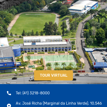
TOUR VIRTUAL
Tel: (41) 3218-8000
Av. José Richa (Marginal da Linha Verde), 10.546