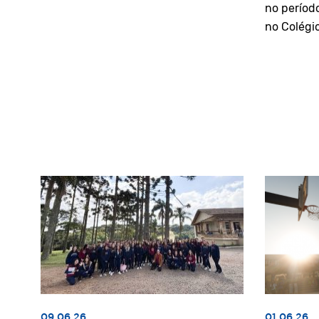
no períod
no Colégi
09.06.26
01.06.26