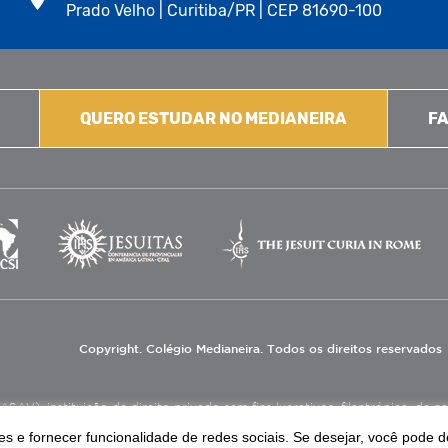
Prado Velho | Curitiba/PR | CEP 81690-100
QUERO ESTUDAR NO MEDIANEIRA
FA
Copyright. Colégio Medianeira. Todos os direitos reservados
V), instituição de direito privado sem fins lucrativos, filantrópica, de natu
eas de educação e assistência social.
s e fornecer funcionalidade de redes sociais. Se desejar, você pode d