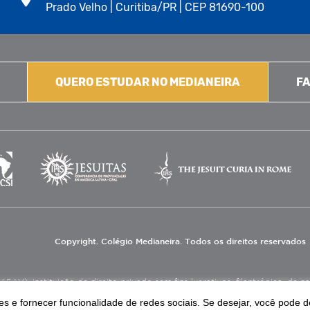
Prado Velho | Curitiba/PR | CEP 81690-100
QUERO ESTUDAR NO MEDIANEIRA
FA
Copyright. Colégio Medianeira. Todos os direitos reservados
V), instituição de direito privado sem fins lucrativos, filantrópica, de natu
eas de educação e assistência social.
s e fornecer funcionalidade de redes sociais. Se desejar, você pode d