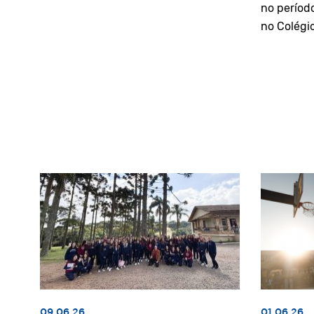
no períod
no Colégi
09.06.26
01.06.26