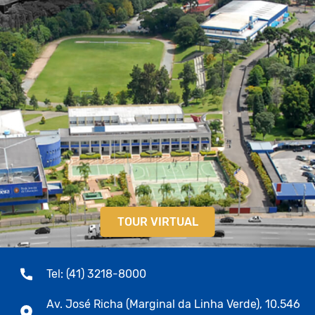
TOUR VIRTUAL
Tel: (41) 3218-8000
Av. José Richa (Marginal da Linha Verde), 10.546