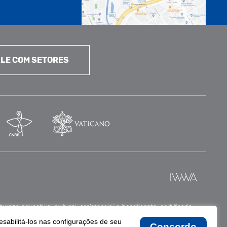
LE COM SETORES
reza educativa, cultural, assistencial e beneficente, certificada
esabilitá-los nas configurações de seu
Concordo