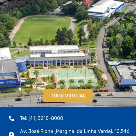
TOUR VIRTUAL
Tel: (41) 3218-8000
Av. José Richa (Marginal da Linha Verde), 10.546