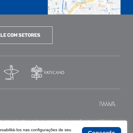
LE COM SETORES
reza educativa, cultural, assistencial e beneficente, certificada
esabilitá-los nas configurações de seu
Concordo