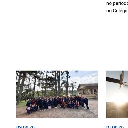
no períod
no Colégi
09.06.26
01.06.26