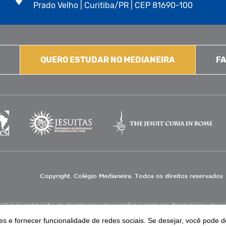
Prado Velho | Curitiba/PR | CEP 81690-100
QUERO ESTUDAR NO MEDIANEIRA
FA
Copyright. Colégio Medianeira. Todos os direitos reservados
V), instituição de direito privado sem fins lucrativos, filantrópica, de natu
eas de educação e assistência social.
s e fornecer funcionalidade de redes sociais. Se desejar, você pode d