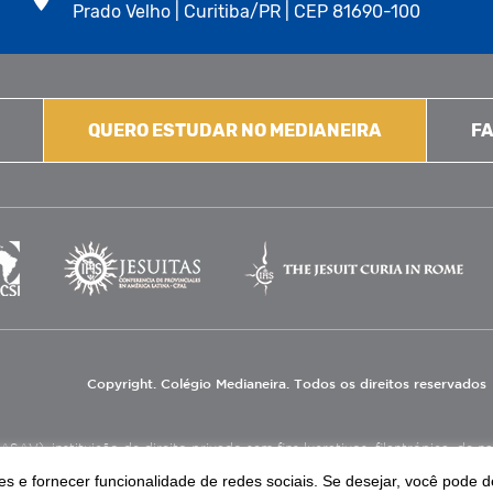
Prado Velho | Curitiba/PR | CEP 81690-100
QUERO ESTUDAR NO MEDIANEIRA
FA
Copyright. Colégio Medianeira. Todos os direitos reservados
V), instituição de direito privado sem fins lucrativos, filantrópica, de natu
eas de educação e assistência social.
s e fornecer funcionalidade de redes sociais. Se desejar, você pode d