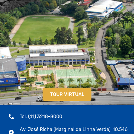
TOUR VIRTUAL
Tel: (41) 3218-8000
Av. José Richa (Marginal da Linha Verde), 10.546