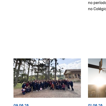
no períod
no Colégi
09.06.26
01.06.26