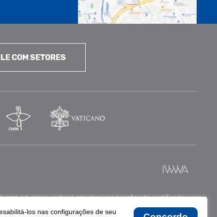
LE COM SETORES
reza educativa, cultural, assistencial e beneficente, certificada
esabilitá-los nas configurações de seu
Concordo