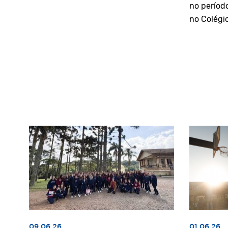
no períod
no Colégi
09.06.26
01.06.26