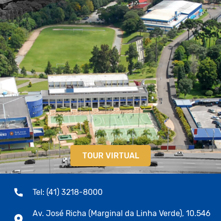
TOUR VIRTUAL
Tel: (41) 3218-8000
Av. José Richa (Marginal da Linha Verde), 10.546