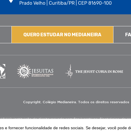
Prado Velho | Curitiba/PR | CEP 81690-100
QUERO ESTUDAR NO MEDIANEIRA
FA
Copyright. Colégio Medianeira. Todos os direitos reservados
V), instituição de direito privado sem fins lucrativos, filantrópica, de natu
eas de educação e assistência social.
s e fornecer funcionalidade de redes sociais. Se desejar, você pode d