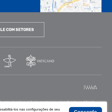
LE COM SETORES
reza educativa, cultural, assistencial e beneficente, certificada
esabilitá-los nas configurações de seu
Concordo