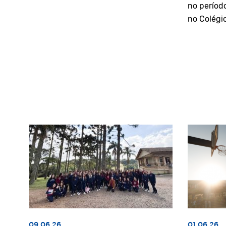
no períod
no Colégi
09.06.26
01.06.26