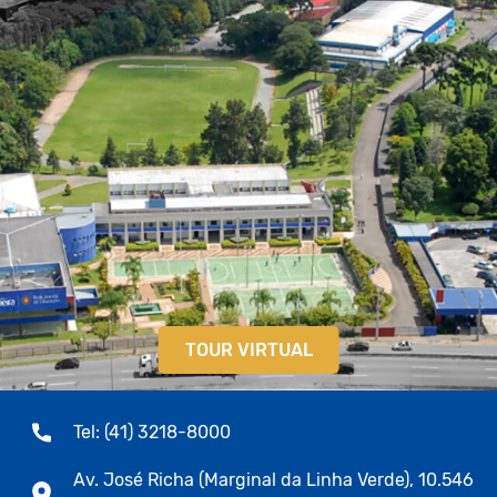
TOUR VIRTUAL
Tel: (41) 3218-8000
Av. José Richa (Marginal da Linha Verde), 10.546