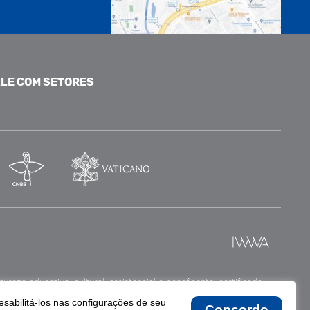
LE COM SETORES
reza educativa, cultural, assistencial e beneficente, certificada
esabilitá-los nas configurações de seu
Concordo