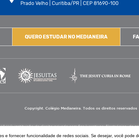
Prado Velho | Curitiba/PR | CEP 81690-100
QUERO ESTUDAR NO MEDIANEIRA
FA
Copyright. Colégio Medianeira. Todos os direitos reservados
V), instituição de direito privado sem fins lucrativos, filantrópica, de natu
eas de educação e assistência social.
s e fornecer funcionalidade de redes sociais. Se desejar, você pode d