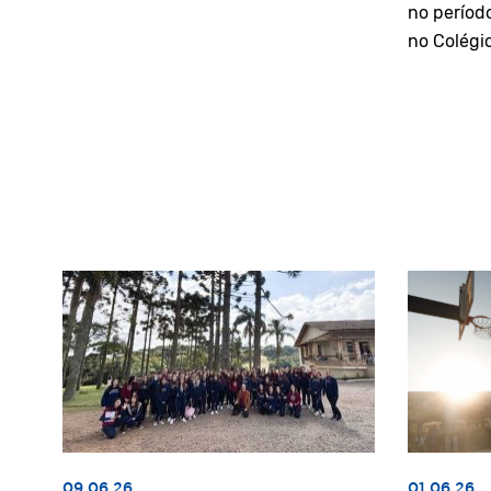
no períod
no Colégi
09.06.26
01.06.26