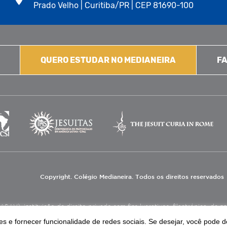
Prado Velho | Curitiba/PR | CEP 81690-100
QUERO ESTUDAR NO MEDIANEIRA
FA
Copyright. Colégio Medianeira. Todos os direitos reservados
V), instituição de direito privado sem fins lucrativos, filantrópica, de natu
eas de educação e assistência social.
s e fornecer funcionalidade de redes sociais. Se desejar, você pode d