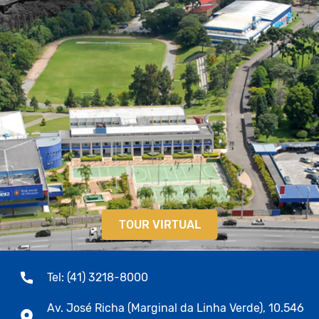
TOUR VIRTUAL
Tel: (41) 3218-8000
Av. José Richa (Marginal da Linha Verde), 10.546