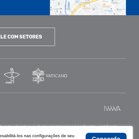
LE COM SETORES
reza educativa, cultural, assistencial e beneficente, certificada
esabilitá-los nas configurações de seu
Concordo