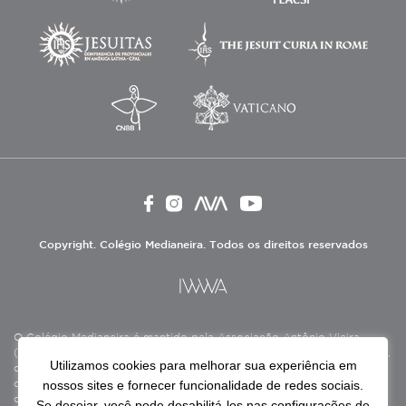
Copyright. Colégio Medianeira. Todos os direitos reservados
O Colégio Medianeira é mantido pela Associação Antônio Vieira
(ASAV), instituição de direito privado sem fins lucrativos, filantrópica,
Utilizamos cookies para melhorar sua experiência em
de natureza educativa, cultural, assistencial e beneficente, certificada
nossos sites e fornecer funcionalidade de redes sociais.
como Entidade Beneficente de Assistência Social (CEBAS), nas áreas
de educação e assistência social.
Se desejar, você pode desabilitá-los nas configurações de