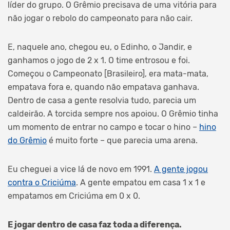
líder do grupo. O Grêmio precisava de uma vitória para
não jogar o rebolo do campeonato para não cair.
E, naquele ano, chegou eu, o Edinho, o Jandir, e
ganhamos o jogo de 2 x 1. O time entrosou e foi.
Começou o Campeonato [Brasileiro], era mata-mata,
empatava fora e, quando não empatava ganhava.
Dentro de casa a gente resolvia tudo, parecia um
caldeirão. A torcida sempre nos apoiou. O Grêmio tinha
um momento de entrar no campo e tocar o hino –
hino
do Grêmio
é muito forte – que parecia uma arena.
Eu cheguei a vice lá de novo em 1991.
A gente jogou
contra o Criciúma
. A gente empatou em casa 1 x 1 e
empatamos em Criciúma em 0 x 0.
E jogar dentro de casa faz toda a diferença.