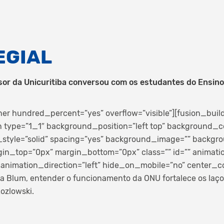
EGIAL
or da Unicuritiba conversou com os estudantes do Ensino 
ner hundred_percent=”yes” overflow=”visible”][fusion_buil
 type=”1_1″ background_position=”left top” background_co
_style=”solid” spacing=”yes” background_image=”” backg
gin_top=”0px” margin_bottom=”0px” class=”” id=”” animati
animation_direction=”left” hide_on_mobile=”no” center_c
a Blum, entender o funcionamento da ONU fortalece os laç
ozlowski.