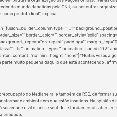
tão em pauta na Organização das Nações Unidas. “Várias qu
redor do mundo debatidas pela ONU, ou por outras organiza
como produto final”, explica.
n][fusion_builder_column type=”1_1″ background_position=
rder_size=”” border_color=”” border_style=”solid” spacing
ackground_repeat=”no-repeat” padding=”” margin_top=”
ass=”” id=”” animation_type=”” animation_speed=”0.3″ anim
enter_content=”no” min_height=”none”]
“Muitas vezes a gen
a parte muito pequena daquilo que está acontecendo”, afirma
a preocupação do Medianeira, e também da RJE, de formar su
ansformar o ambiente em que estão inseridos. Na opinião d
sociedade civil e, nesse sentido, é fundamental saber ler e
a entidade.