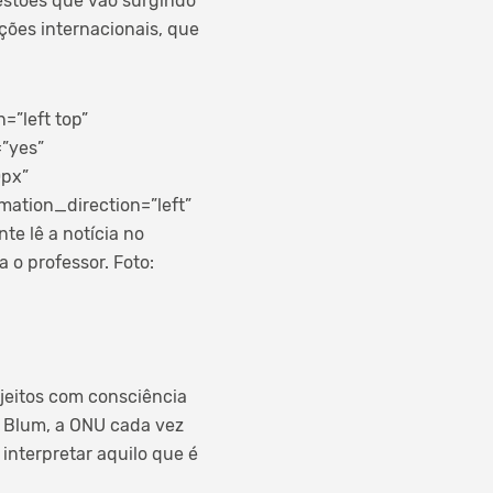
estões que vão surgindo
ções internacionais, que
”left top”
=”yes”
0px”
ation_direction=”left”
te lê a notícia no
 o professor. Foto:
jeitos com consciência
e Blum, a ONU cada vez
 interpretar aquilo que é