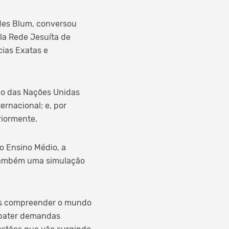
odes Blum, conversou
la Rede Jesuíta de
ias Exatas e
ção das Nações Unidas
rnacional; e, por
riormente.
o Ensino Médio, a
 também uma simulação
tes compreender o mundo
ebater demandas