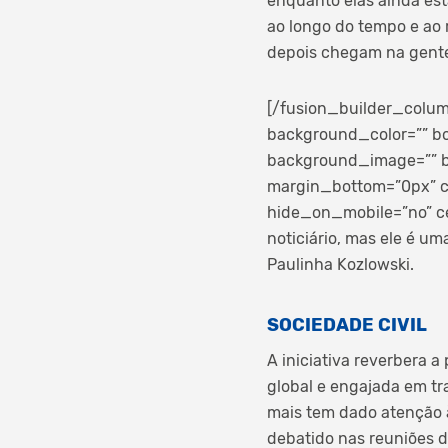
enquanto elas ainda es
ao longo do tempo e ao 
depois chegam na gente 
[/fusion_builder_colum
background_color=”” bo
background_image=”” b
margin_bottom=”0px” cl
hide_on_mobile=”no” c
noticiário, mas ele é um
Paulinha Kozlowski.
SOCIEDADE CIVIL
A iniciativa reverbera 
global e engajada em tr
mais tem dado atenção à 
debatido nas reuniões d