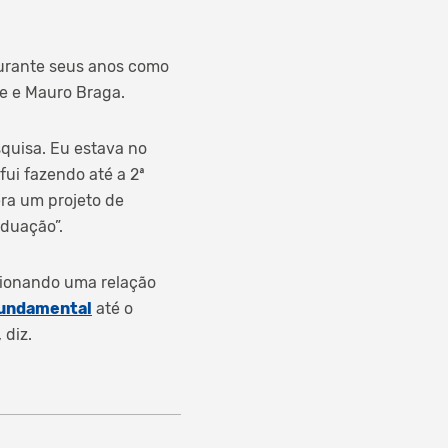
durante seus anos como
e e Mauro Braga.
quisa. Eu estava no
fui fazendo até a 2ª
era um projeto de
aduação”.
cionando uma relação
Fundamental
até o
 diz.