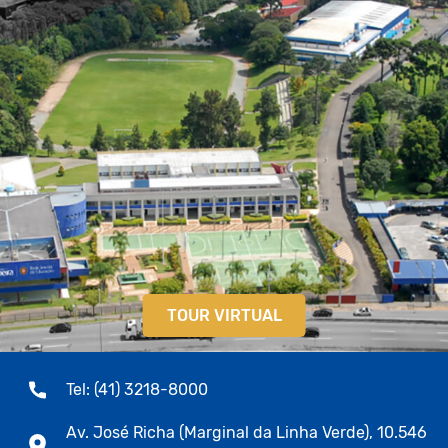
TOUR VIRTUAL
Tel: (41) 3218-8000
Av. José Richa (Marginal da Linha Verde), 10.546