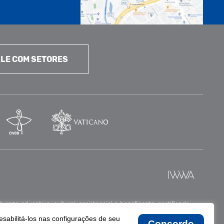
LE COM SETORES
reza educativa, cultural, assistencial e beneficente, certificada
esabilitá-los nas configurações de seu
Concordo