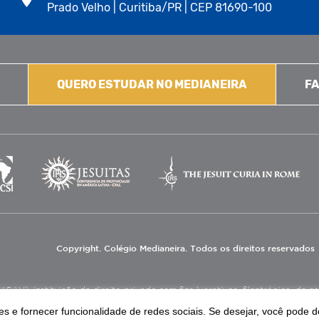
Prado Velho | Curitiba/PR | CEP 81690-100
QUERO ESTUDAR NO MEDIANEIRA
FA
Copyright. Colégio Medianeira. Todos os direitos reservados
V), instituição de direito privado sem fins lucrativos, filantrópica, de natu
eas de educação e assistência social.
s e fornecer funcionalidade de redes sociais. Se desejar, você pode d