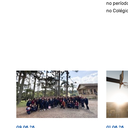
no períod
no Colégi
09.06.26
01.06.26