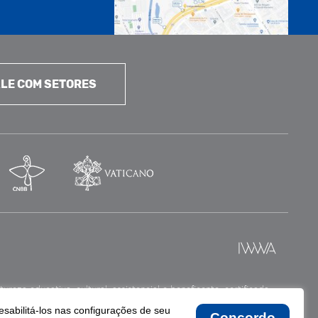
LE COM SETORES
reza educativa, cultural, assistencial e beneficente, certificada
esabilitá-los nas configurações de seu
Concordo