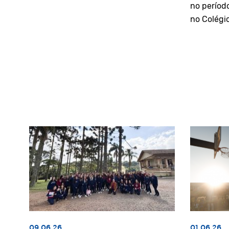
no períod
no Colégi
09.06.26
01.06.26