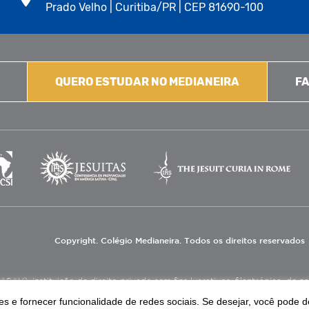
Prado Velho | Curitiba/PR | CEP 81690-100
QUERO ESTUDAR NO MEDIANEIRA
FA
Copyright. Colégio Medianeira. Todos os direitos reservados
V), instituição de direito privado sem fins lucrativos, filantrópica, de natu
eas de educação e assistência social.
s e fornecer funcionalidade de redes sociais. Se desejar, você pode d