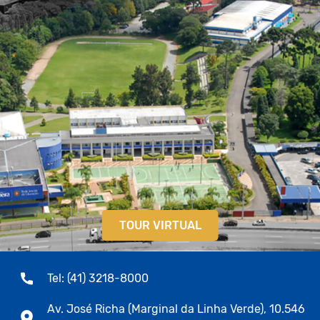
TOUR VIRTUAL
Tel: (41) 3218-8000
Av. José Richa (Marginal da Linha Verde), 10.546