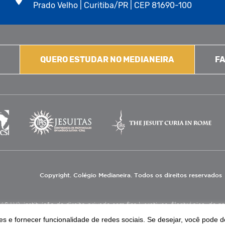
Prado Velho | Curitiba/PR | CEP 81690-100
QUERO ESTUDAR NO MEDIANEIRA
FA
Copyright. Colégio Medianeira. Todos os direitos reservados
V), instituição de direito privado sem fins lucrativos, filantrópica, de natu
eas de educação e assistência social.
s e fornecer funcionalidade de redes sociais. Se desejar, você pode d