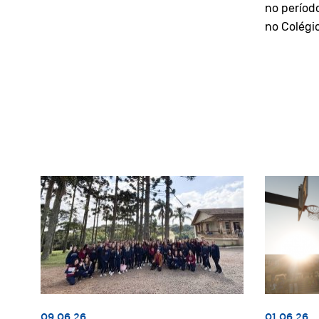
no períod
no Colégi
09.06.26
01.06.26