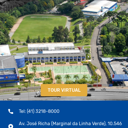
TOUR VIRTUAL
Tel: (41) 3218-8000
Av. José Richa (Marginal da Linha Verde), 10.546