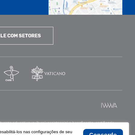
LE COM SETORES
reza educativa, cultural, assistencial e beneficente, certificada
esabilitá-los nas configurações de seu
Concordo