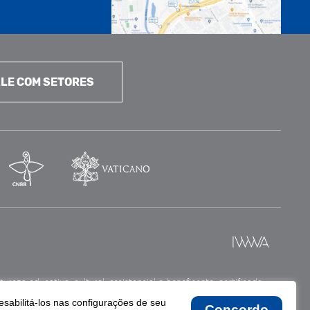
LE COM SETORES
reza educativa, cultural, assistencial e beneficente, certificada
esabilitá-los nas configurações de seu
Concordo