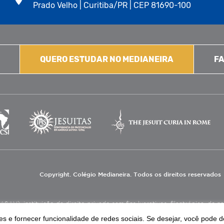
Prado Velho | Curitiba/PR | CEP 81690-100
QUERO ESTUDAR NO MEDIANEIRA
FA
Copyright. Colégio Medianeira. Todos os direitos reservados
V), instituição de direito privado sem fins lucrativos, filantrópica, de natu
eas de educação e assistência social.
s e fornecer funcionalidade de redes sociais. Se desejar, você pode d