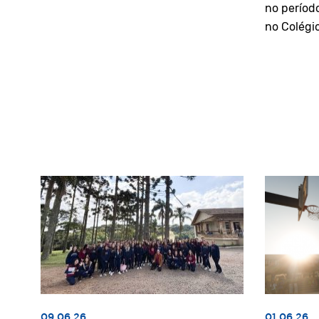
no períod
no Colégi
09.06.26
01.06.26