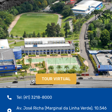
TOUR VIRTUAL
Tel: (41) 3218-8000
Av. José Richa (Marginal da Linha Verde), 10.546