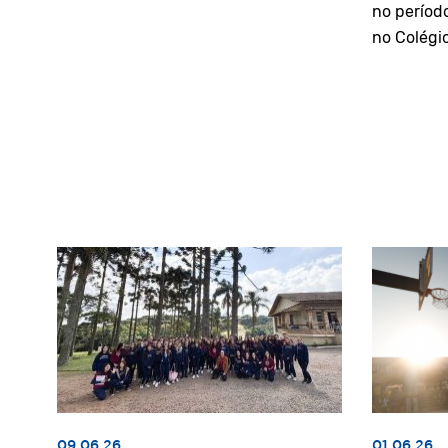
no períod
no Colégi
09.06.26
01.06.26