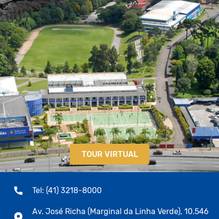
TOUR VIRTUAL
Tel: (41) 3218-8000
Av. José Richa (Marginal da Linha Verde), 10.546