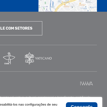
LE COM SETORES
reza educativa, cultural, assistencial e beneficente, certificada
esabilitá-los nas configurações de seu
Concordo