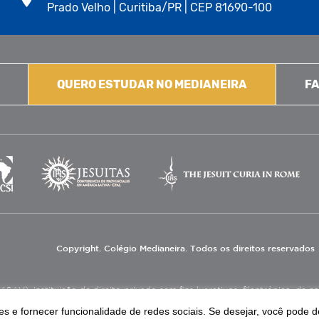
Prado Velho | Curitiba/PR | CEP 81690-100
QUERO ESTUDAR NO MEDIANEIRA
FA
Copyright. Colégio Medianeira. Todos os direitos reservados
V), instituição de direito privado sem fins lucrativos, filantrópica, de natu
eas de educação e assistência social.
s e fornecer funcionalidade de redes sociais. Se desejar, você pode d