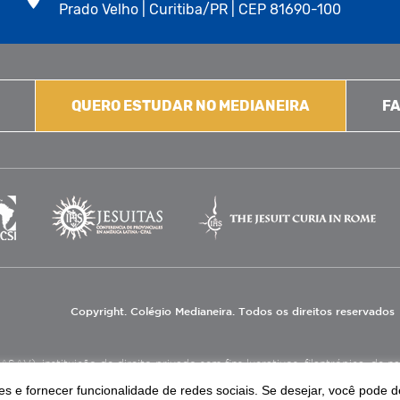
Prado Velho | Curitiba/PR | CEP 81690-100
QUERO ESTUDAR NO MEDIANEIRA
FA
Copyright. Colégio Medianeira. Todos os direitos reservados
V), instituição de direito privado sem fins lucrativos, filantrópica, de natu
eas de educação e assistência social.
s e fornecer funcionalidade de redes sociais. Se desejar, você pode d