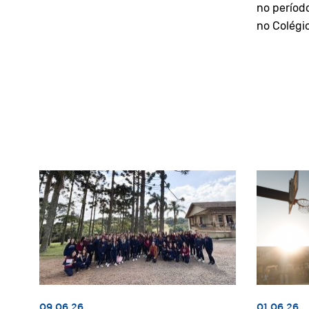
no períod
no Colégi
09.06.26
01.06.26