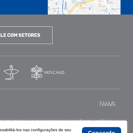
LE COM SETORES
reza educativa, cultural, assistencial e beneficente, certificada
esabilitá-los nas configurações de seu
Concordo