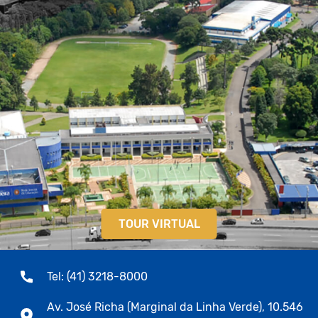
TOUR VIRTUAL
Tel: (41) 3218-8000
Av. José Richa (Marginal da Linha Verde), 10.546