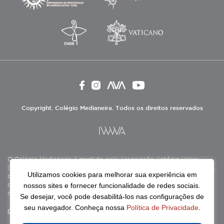
Copyright. Colégio Medianeira. Todos os direitos reservados
O Colégio Medianeira é mantido pela Associação Antônio Vieira
(ASAV), instituição de direito privado sem fins lucrativos, filantrópica,
Utilizamos cookies para melhorar sua experiência em
de natureza educativa, cultural, assistencial e beneficente, certificada
nossos sites e fornecer funcionalidade de redes sociais.
como Entidade Beneficente de Assistência Social (CEBAS), nas áreas
de educação e assistência social.
Se desejar, você pode desabilitá-los nas configurações de
seu navegador. Conheça nossa
Política de Privacidade
.
Continue lendo